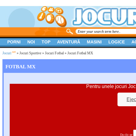
PORNI
NOI
TOP
AVENTURĂ
MASINI
LOGICE
A
.net
Jocuri
»
Jocuri Sportive
»
Jocuri Fotbal
» Jocuri Fotbal MX
FOTBAL MX
Pentru unele jocuri Joc
Ejec
Da clic pe