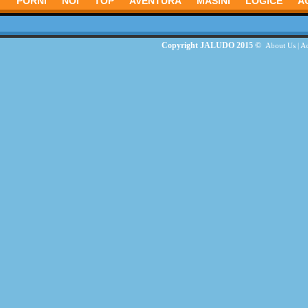
PORNI
NOI
TOP
AVENTURĂ
MASINI
LOGICE
A
Copyright JALUDO 2015 ©
About Us
|
Ad