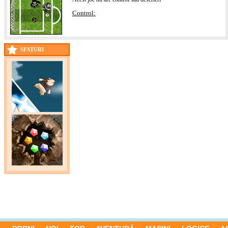
Control:
SFATURI