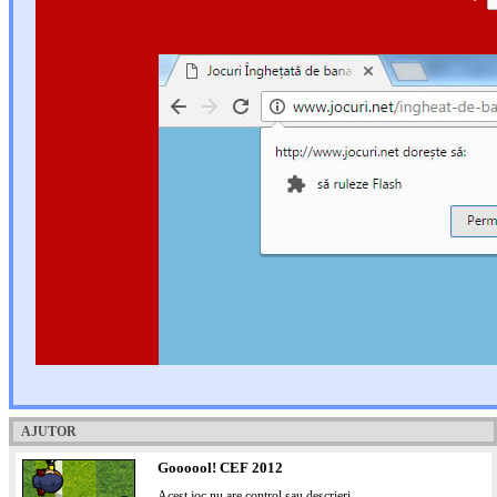
AJUTOR
Goooool! CEF 2012
Acest joc nu are control sau descrieri