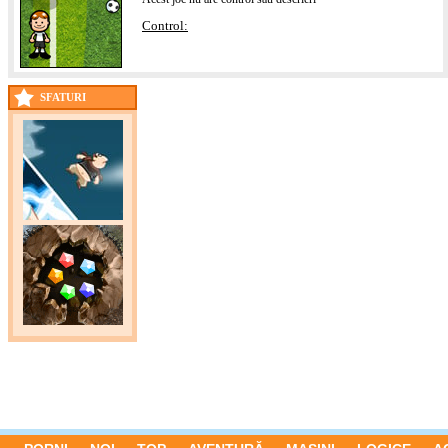
Control:
SFATURI