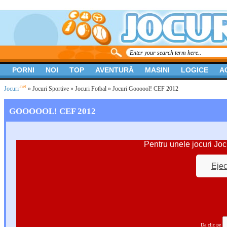
PORNI
NOI
TOP
AVENTURĂ
MASINI
LOGICE
A
.net
Jocuri
»
Jocuri Sportive
»
Jocuri Fotbal
» Jocuri Goooool! CEF 2012
GOOOOOL! CEF 2012
Pentru unele jocuri Joc
Ejec
Da clic pe