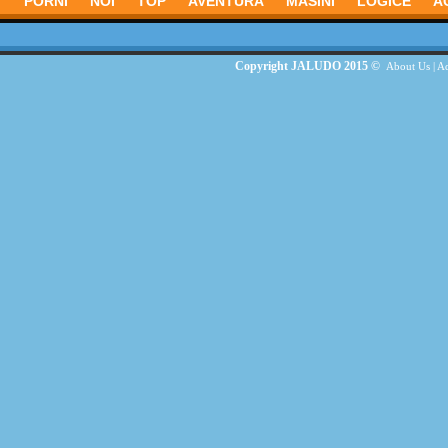
PORNI
NOI
TOP
AVENTURĂ
MASINI
LOGICE
A
Copyright JALUDO 2015 ©
About Us
|
Ad