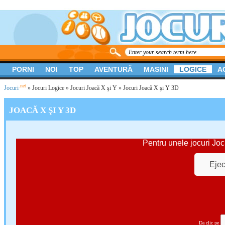
PORNI
NOI
TOP
AVENTURĂ
MASINI
LOGICE
A
.net
Jocuri
»
Jocuri Logice
»
Jocuri Joacă X şi Y
» Jocuri Joacă X şi Y 3D
JOACĂ X ŞI Y 3D
Pentru unele jocuri Joc
Ejec
Da clic pe