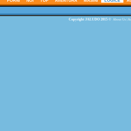
PORNI
NOI
TOP
AVENTURĂ
MASINI
LOGICE
A
Copyright JALUDO 2015 ©
About Us
|
Ad