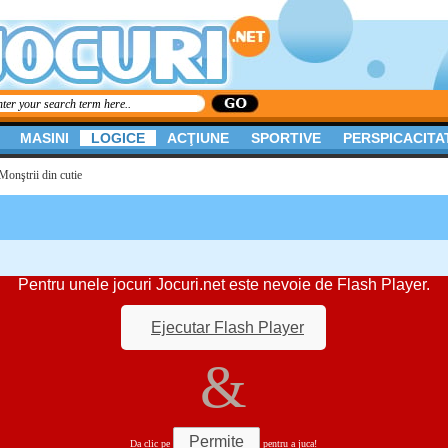
MASINI
LOGICE
ACŢIUNE
SPORTIVE
PERSPICACITA
Monştrii din cutie
Pentru unele jocuri Jocuri.net este nevoie de Flash Player.
Ejecutar Flash Player
&
Permite
Da clic pe
pentru a juca!