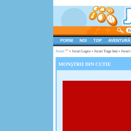
PORNI
NOI
TOP
AVENTURĂ
.net
Jocuri
»
Jocuri Logice
»
Jocuri Trage linii
» Jocuri 
MONŞTRII DIN CUTIE