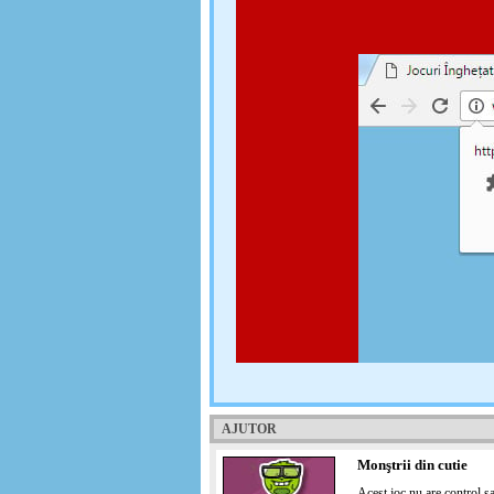
AJUTOR
Monştrii din cutie
Acest joc nu are control sa