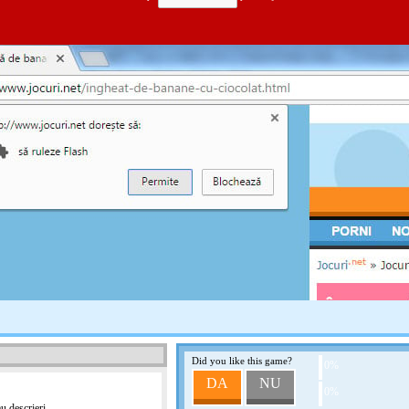
SKETCHER
Acest joc nu are descrieri
SKETCHER 3
Acest joc nu are descrieri
DESENEAZĂ ȘI APĂR
Acest joc nu are descrieri
Did you like this game?
TRAGE LINIE
0%
DA
NU
Acest joc nu are descrieri
0%
u descrieri