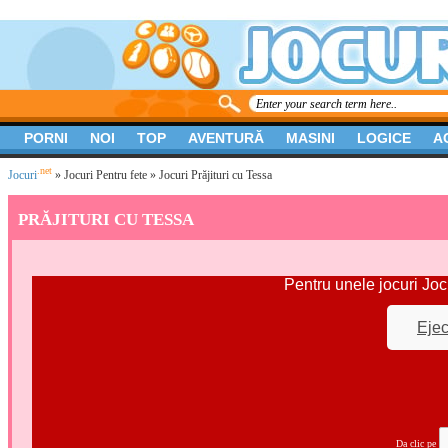
PORNI
NOI
TOP
AVENTURĂ
MASINI
LOGICE
A
.net
Jocuri
»
Jocuri Pentru fete
» Jocuri Prăjituri cu Tessa
PRĂJITURI CU TESSA
Pentru unele jocuri Joc
Ejec
Da clic pe