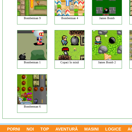
Bomberman 9
Bomberman 4
James Bomb
Bomberman 1
Copaci în mină
James Bomb 2
Bomberman 6
PORNI
NOI
TOP
AVENTURĂ
MASINI
LOGICE
A