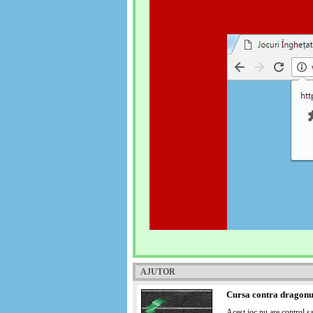
AJUTOR
Cursa contra dragonu
Acest joc nu are control sa