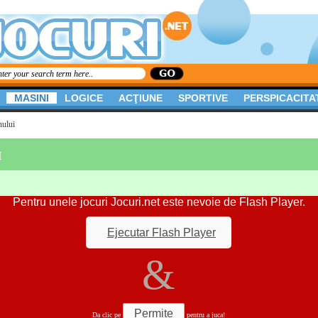
MASINI
LOGICE
ACŢIUNE
SPORTIVE
PERSPICACITA
nului
I
Pentru unele jocuri Jocuri.net este nevoie de Flash Player.
Ejecutar Flash Player
&
Permite
Da clic pe
pentru a juca!