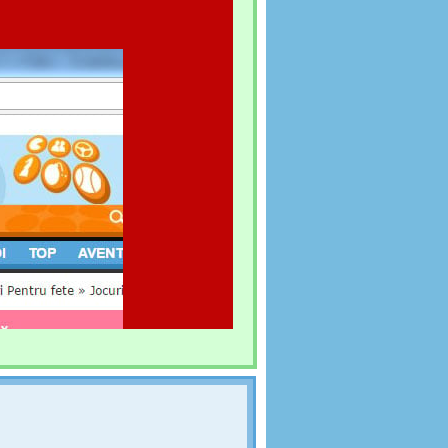
ORK
ul New York! Ce altă manieră mai bună ai de a
i decât de a fi şofer de taxi' Încearcă să aduni cât
sporta clienţii cât mai bine şi mai rapid la
 bine ai grijă de ei, cu atât mai mult bacşiş vei primi.
 sau să loveşti maşina că o să ai de a face cu Poliţia.
 cu benzină la timp altfel rămâi pe drum şi clienţii
UIT
R