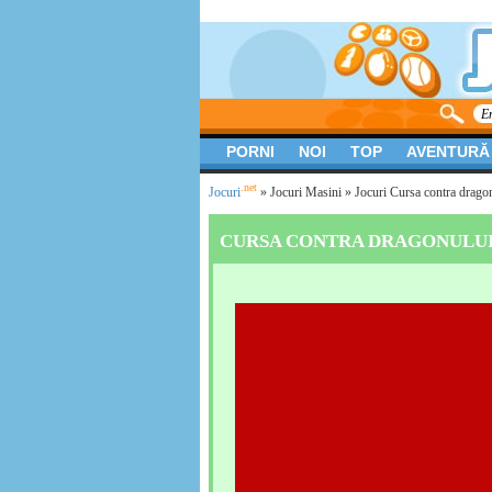
PORNI
NOI
TOP
AVENTURĂ
.net
Jocuri
»
Jocuri Masini
» Jocuri Cursa contra drago
CURSA CONTRA DRAGONULU