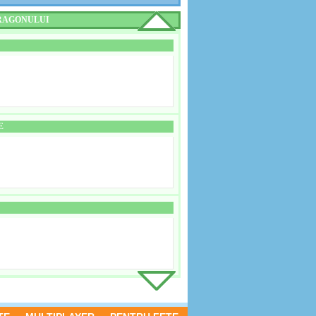
RAGONULUI
E