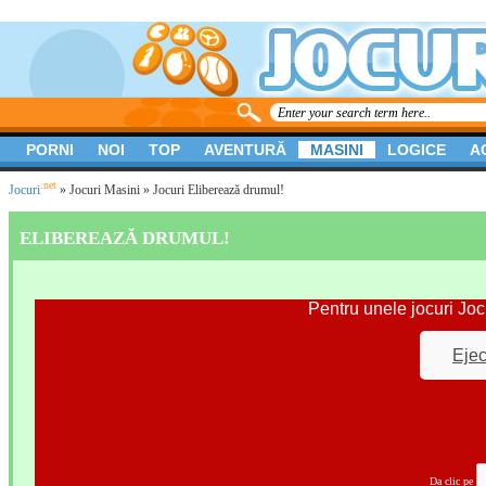
PORNI
NOI
TOP
AVENTURĂ
MASINI
LOGICE
A
.net
Jocuri
»
Jocuri Masini
» Jocuri Eliberează drumul!
ELIBEREAZĂ DRUMUL!
Pentru unele jocuri Joc
Ejec
Da clic pe