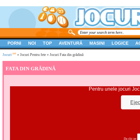
PORNI
NOI
TOP
AVENTURĂ
MASINI
LOGICE
A
.net
Jocuri
»
Jocuri Pentru fete
» Jocuri Fata din grădină
FATA DIN GRĂDINĂ
Pentru unele jocuri Joc
Ejec
Da clic pe