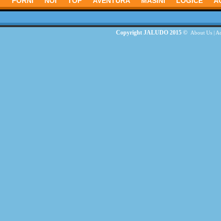
PORNI
NOI
TOP
AVENTURĂ
MASINI
LOGICE
A
Copyright JALUDO 2015 ©
About Us
|
Ad