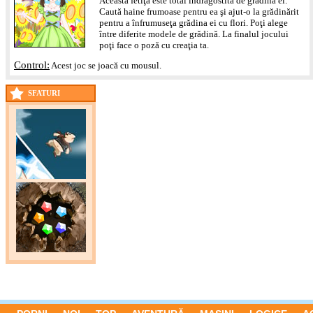
Această fetiţă este total îndrăgostită de grădina ei.
Caută haine frumoase pentru ea şi ajut-o la grădinărit
pentru a înfrumuseţa grădina ei cu flori. Poţi alege
între diferite modele de grădină. La finalul jocului
poţi face o poză cu creaţia ta.
Control:
Acest joc se joacă cu mousul.
SFATURI