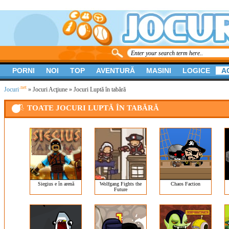
PORNI
NOI
TOP
AVENTURĂ
MASINI
LOGICE
A
.net
Jocuri
»
Jocuri Acţiune
» Jocuri Luptă în tabără
TOATE JOCURI LUPTĂ ÎN TABĂRĂ
Siegius e în arenă
Wolfgang Fights the
Chaos Faction
Future