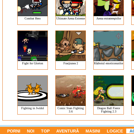
Combat Hero
Ultimate Arena Extreme
Arena extratereştrilor
Fight for Glorton
Fracţiunea 2
Războiul emoticonurilor
Fighting in Jwidol
Comic Stars Fighting
Dragon Ball Fierce
3.6
Fighting 2.3
PORNI
NOI
TOP
AVENTURĂ
MASINI
LOGICE
A