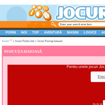
PORNI
NOI
TOP
AVENTURĂ
MASINI
LOGICE
A
.net
Jocuri
»
Jocuri Pentru fete
» Jocuri Pisicuţa haioasă
PISICUŢA HAIOASĂ
Pentru unele jocuri Joc
Ejec
Da clic pe