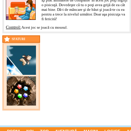
Îţi plac animalele de companie' În acest joc poţi îngriji
o pisicuţă. Dovedeşte că tu o poţi avea grijă de ea cât
mai bine. Dă-i de mâncare şi de băut şi joacă-te cu ea
pentru a trece la nivelul următor. Doar aşa pisicuţa va
fi fericită!
Control:
Acest joc se joacă cu mousul.
SFATURI