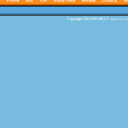
PORNI
NOI
TOP
AVENTURĂ
MASINI
LOGICE
A
Copyright JALUDO 2015 ©
About Us
|
Ad