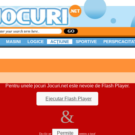
MASINI
LOGICE
ACŢIUNE
SPORTIVE
PERSPICACITA
Pentru unele jocuri Jocuri.net este nevoie de Flash Player.
Ejecutar Flash Player
&
Permite
Da clic pe
pentru a juca!