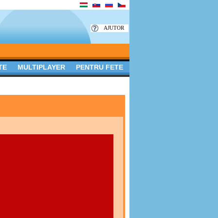
AJUTOR
TE
MULTIPLAYER
PENTRU FETE