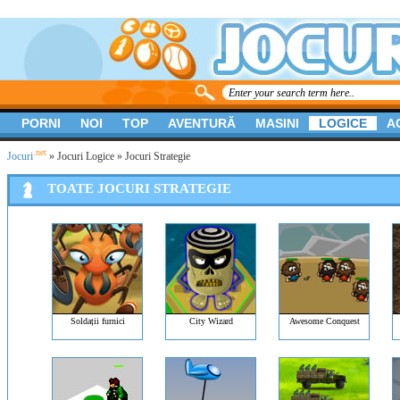
PORNI
NOI
TOP
AVENTURĂ
MASINI
LOGICE
A
.net
Jocuri
»
Jocuri Logice
» Jocuri Strategie
TOATE JOCURI STRATEGIE
Soldații furnici
City Wizard
Awesome Conquest