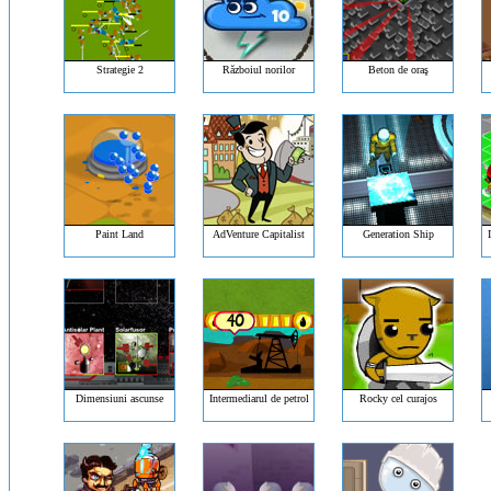
Strategie 2
Războiul norilor
Beton de oraş
Paint Land
AdVenture Capitalist
Generation Ship
Dimensiuni ascunse
Intermediarul de petrol
Rocky cel curajos