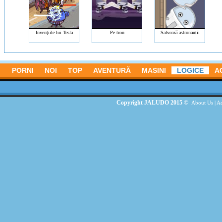
Invențiile lui Tesla
Pe tron
Salvează astronauții
PORNI
NOI
TOP
AVENTURĂ
MASINI
LOGICE
A
Copyright JALUDO 2015 ©
About Us
|
Ad