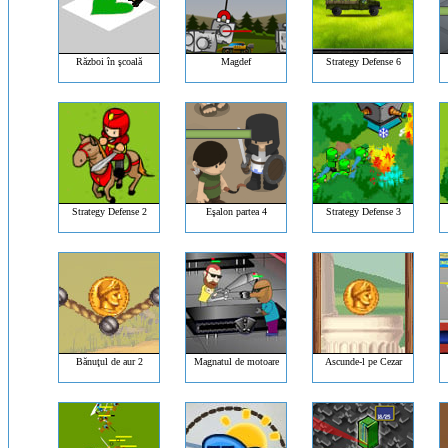
Război în şcoală
Magdef
Strategy Defense 6
Strategy Defense 2
Eşalon partea 4
Strategy Defense 3
Bănuţul de aur 2
Magnatul de motoare
Ascunde-l pe Cezar