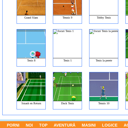
Grand Slam
Tennis 9
Tobby Tenis
Tenis 8
Tenis 1
Tenis la perete
Smash en Return
Duck Tenis
Tennis 10
PORNI
NOI
TOP
AVENTURĂ
MASINI
LOGICE
A