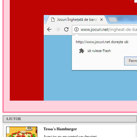
AJUTOR
Tessa's Hamburger
Acest joc nu are control sau descrieri