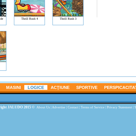
 de
Thrill Rush 4
Thrill Rush 3
MASINI
LOGICE
ACŢIUNE
SPORTIVE
PERSPICACITA
right JALUDO 2015 ©
About Us
|
Advertise
|
Contact
|
Terms of Service
|
Privacy Statement
|
S