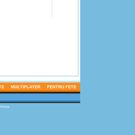
TE
MULTIPLAYER
PENTRU FETE
itemap