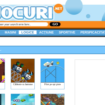
MASINI
LOGICE
ACŢIUNE
SPORTIVE
PERSPICACITA
L
Călătorie cu fantome
Pilot pe opt piste