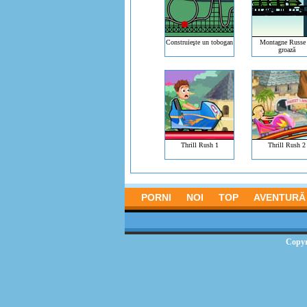
Construieşte un tobogan
Montagne Russe
groază
Thrill Rush 1
Thrill Rush 2
PORNI
NOI
TOP
AVENTURĂ
Copy