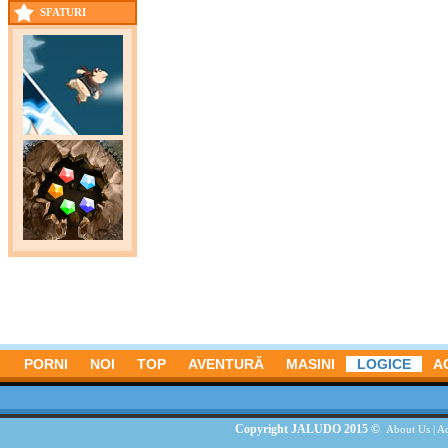
SFATURI
PORNI
NOI
TOP
AVENTURĂ
MASINI
LOGICE
A
Copyright JALUDO 2015 ©
About Us
|
Ad