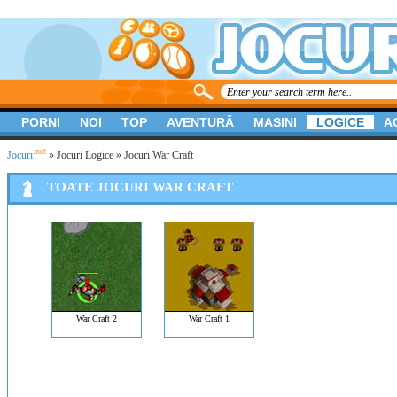
PORNI
NOI
TOP
AVENTURĂ
MASINI
LOGICE
A
.net
Jocuri
»
Jocuri Logice
» Jocuri War Craft
TOATE JOCURI WAR CRAFT
War Craft 2
War Craft 1