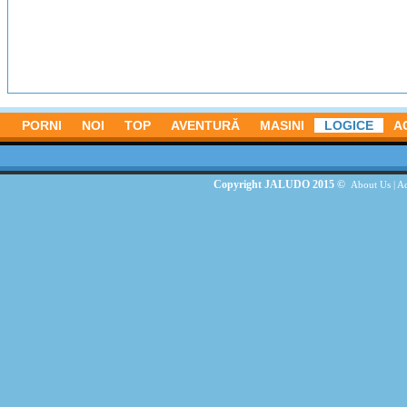
PORNI
NOI
TOP
AVENTURĂ
MASINI
LOGICE
A
Copyright JALUDO 2015 ©
About Us
|
Ad