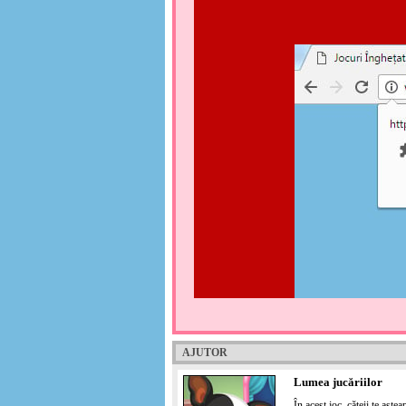
AJUTOR
Lumea jucăriilor
În acest joc, cățeii te aște