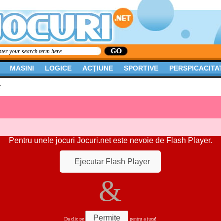
MASINI
LOGICE
ACŢIUNE
SPORTIVE
PERSPICACITA
r
Pentru unele jocuri Jocuri.net este nevoie de Flash Player.
Ejecutar Flash Player
&
Permite
Da clic pe
pentru a juca!