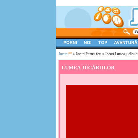
PORNI
NOI
TOP
AVENTURĂ
.net
Jocuri
»
Jocuri Pentru fete
» Jocuri Lumea jucăriilo
LUMEA JUCĂRIILOR