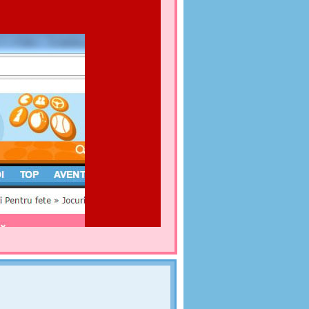
CIURI
IN BIEBER
ariera sa in 2007 prin a cânta cover-uri ale unor
către Stevie Wonder și Usher. El și-s pus filmulețele
torie! Azi Justin est e unul dintre cei mai celebri
t joc ai șansa de a-l aranja și îmbrăca pentru unul
 și o limuzină care să îl ducă la concert. Distracție
R
aine exclusive. Clienții vin aici dacă vor să găsească
. Fetele din magazin ajută clienții cu selectarea și