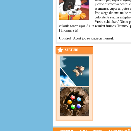
jucărie distractivă pentru e
asemenea, cușca ar putea ar
Poți alege din mai multe ra
colorate îți stau în aștepta
Vrei o schimbare' Nici o p
culorile foarte ușor. Ai un rezultat frumos' Trimite-l 
l în camera ta!
Control:
Acest joc se joacă cu mousul.
SFATURI