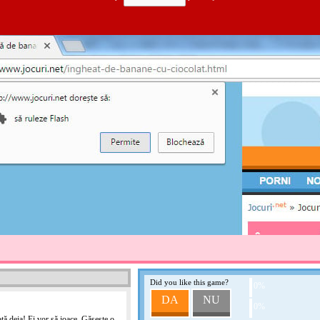
BOMBONELE ȘI DUL
Acest joc nu are descrieri
ÎMBRACĂ-L PE JUST
Justin Bieber și-a început c
melodii celebre, cântate de 
sale pe Youtube. Restul e is
cântăreți canadieni. În aces
dintre concertele sale. Caută
plăcută!
TESSA'S HAMBURGE
Acest joc nu are descrieri
Did you like this game?
PARTY SHOP
0%
DA
NU
In acest magazin veti găsi h
0%
într-adevăr o rochie specială
aptă deja! Ei vor să joace. Găsește o