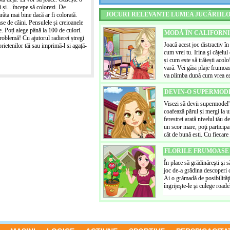
încercarea rochiilor. Asigu
i și... începe să colorezi. De
dorințele îndeplinite și vei 
JOCURI RELEVANTE LUMEA JUCĂRIIL
ăta mai bine dacă ar fi colorată.
nivelul următor. Dacă ești un
se de câini. Pensulele și creioanele
menține un stoc suficient, 
re. Poți alege până la 100 de culori.
Joacă și pune rezultatele p
MODĂ ÎN CALIFORN
roblemă! Cu ajutorul radierei ștregi
Joacă acest joc distractiv î
prietenilor tăi sau imprimă-l si agață-
cum vrei tu. Irina şi cățelu
și cum este să trăiești acolo
vară. Vei găsi plaje frumoase
va plimba după cum vrea ea. 
pune-le în albumul tău pers
podelele apartamentului în c
DEVIN-O SUPERMOD
când în când! Bobo cățelul es
Visezi să devii supermodel'
ocazia!
coafează părul și mergi la 
ferestrei arată nivelul tău d
un scor mare, poţi particip
cât de bună ești. Cu fiecare
cheltui pentru a încerca de
pentru a juca acest joc în f
FLORILE FRUMOASE
care îi poți cheltui pentru 
În place să grădinăreşti şi s
în aspectul tău!
joc de-a grădina descoperi c
Ai o grămadă de posibilităţi
îngrijeşte-le şi culege road
TESSA'S NEW HOME
Acest joc nu are descrieri