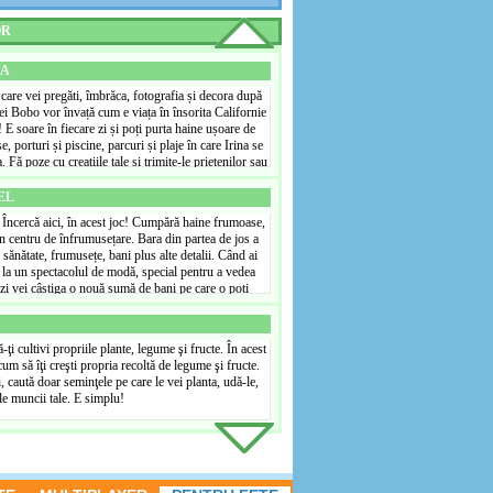
rați-vă că clienții dumneavoastră ies din magazin cu
câștiga destui bani, astfel încât să puteți merge la
OR
 manager bun, care își păstrează clienții fericiți și
vei demonstra că magazinul este o afacere perfectă.
e Facebook ca să vedem cât de bun ești!
IA
n care vei pregăti, îmbrăca, fotografia și decora după
l ei Bobo vor învață cum e viața în însorita Californie
! E soare în fiecare zi și poți purta haine ușoare de
, porturi și piscine, parcuri și plaje în care Irina se
Fă poze cu creațiile tale și trimite-le prietenilor sau
onal. Este de asemenea posibil de a decora pereții și
are locuiește Irina. Nu uita să dai apă la plante din
EL
te foarte fericit dacă vii și te joci cu el când ai
 Încercă aici, în acest joc! Cumpără haine frumoase,
un centru de înfrumusețare. Bara din partea de jos a
e sănătate, frumusețe, bani plus alte detalii. Când ai
a la un spectacolul de modă, special pentru a vedea
 zi vei câștiga o nouă sumă de bani pe care o poți
 a deveni supermodel. Acesta este un motiv în plus
iecare zi! Poți cumpăra de asemenea, bani virtuali pe
a cumpăra mai multe lucruri frumoase pentru a investi
ă-ţi cultivi propriile plante, legume şi fructe. În acest
um să îţi creşti propria recoltă de legume şi fructe.
, caută doar seminţele pe care le vei planta, udă-le,
ele muncii tale. E simplu!