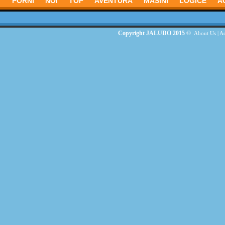
PORNI
NOI
TOP
AVENTURĂ
MASINI
LOGICE
A
Copyright JALUDO 2015 ©
About Us
|
Ad