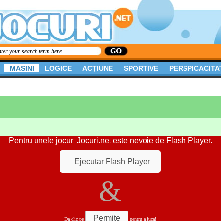
MASINI
LOGICE
ACŢIUNE
SPORTIVE
PERSPICACITA
Pentru unele jocuri Jocuri.net este nevoie de Flash Player.
Ejecutar Flash Player
&
Permite
Da clic pe
pentru a juca!