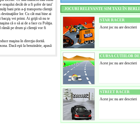
 oraşului decât de a fi şofer de taxi'
JOCURI RELEVANTE SIM TAXI ÎN BERL
lţi bani prin a-ţi transporta clienţii
 destinaţiilor lor. Cu cât mai bine ai
t bacşiş vei primi. Ai grijă să nu te
STAR RACER
maşina că o să ai de a face cu Poliţia.
Acest joc nu are descrieri
 rămâi pe drum şi clienţii vor fi
nduce maşina în direcţia dorită.
xona. Dacă eşti la benzinărie, apasă
CURSA CUTIILOR D
Acest joc nu are descrieri
STREET RACER
Acest joc nu are descrieri
TUNER CITY
Acest joc nu are descrieri