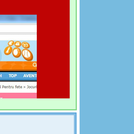
AGONULUI
RIX