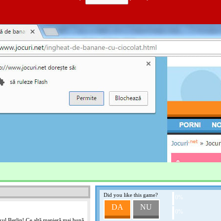
CURSE CIUDATE
Acest joc nu are descrieri
CURSA CONTRA DR
Acest joc nu are descrieri
SUPERBIKE GRANDP
Acest joc nu are descrieri
Did you like this game?
SPEED CARS
0%
DA
NU
Acest joc nu are descrieri
0%
şul Berlin! Ce altă manieră mai bună