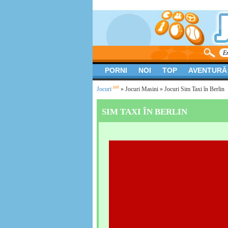
PORNI
NOI
TOP
AVENTURĂ
.net
Jocuri
»
Jocuri Masini
» Jocuri Sim Taxi în Berlin
SIM TAXI ÎN BERLIN